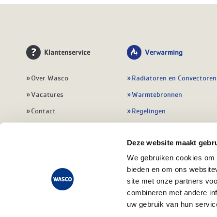
Klantenservice
Verwarming
Over Wasco
Radiatoren en Convectoren
Vacatures
Warmtebronnen
Contact
Regelingen
Wasco Nieuwsbrief
Vloerverwarming
Deze website maakt gebru
Vestigingen
Leidingwerk
We gebruiken cookies om c
Klant worden
Warmwatertoestellen
bieden en om ons websitev
Veelgestelde vragen
Alle verwarming
site met onze partners vo
combineren met andere inf
uw gebruik van hun servic