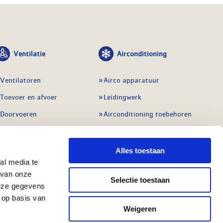
Ventilatie
Airconditioning
Ventilatoren
Airco apparatuur
Toevoer en afvoer
Leidingwerk
Doorvoeren
Airconditioning toebehoren
Balansventilatie WTW
Gereedschap en
meetapparatuur
Service & onderhoud
Alles toestaan
Service en onderhoud
al media te
Regelingen
 van onze
Regelapparatuur
Selectie toestaan
Alle ventilatie
deze gegevens
Alle koeling
 op basis van
Weigeren