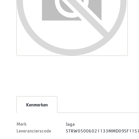
Kenmerken
Merk
Jaga
Leverancierscode
STRW05006021133MMD09SF115