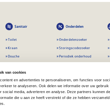
Sanitair
Onderdelen
Toilet
Onderdelenzoeker
Kraan
Storingscodezoeker
Douche
Periodiek onderhoud
Wastafel
Pompen
ik van cookies
Badmeubel
Regelapparatuur
ontent en advertenties te personaliseren, om functies voor soci
Afvoeren
Preventie & detectie
erkeer te analyseren. Ook delen we informatie over uw gebruik
Alle sanitair
Alle onderdelen
or social media, adverteren en analyse. Deze partners kunnen 
ormatie die u aan ze heeft verstrekt of die ze hebben verzameld
es.