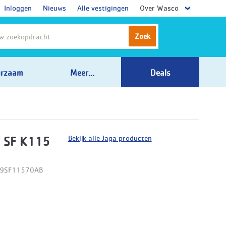
Inloggen
Nieuws
Alle vestigingen
Over Wasco
Zoek
rzaam
Meer...
Deals
Bekijk alle Jaga producten
 SF K115
09SF11570AB