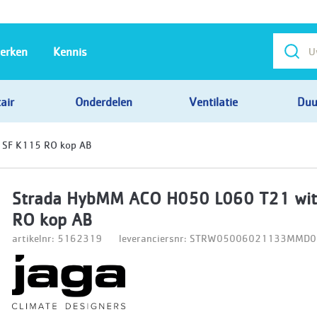
erken
Kennis
air
Onderdelen
Ventilatie
Duu
 SF K115 RO kop AB
Strada HybMM ACO H050 L060 T21 wit
RO kop AB
artikelnr: 5162319
leveranciersnr: STRW05006021133MMD