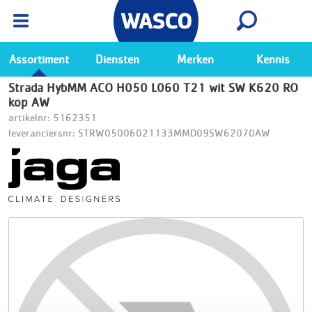
Wasco App
Bekijk
Ga naar de Wasco app
Assortiment
Diensten
Merken
Kennis
Strada HybMM ACO H050 L060 T21 wit SW K620 RO
kop AW
artikelnr: 5162351
leveranciersnr: STRW05006021133MMD09SW62070AW