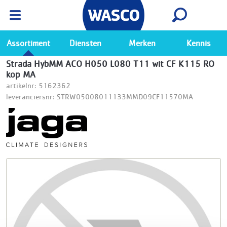
Wasco App
Bekijk
Ga naar de Wasco app
Assortiment
Diensten
Merken
Kennis
Strada HybMM ACO H050 L080 T11 wit CF K115 RO
kop MA
artikelnr: 5162362
leveranciersnr: STRW05008011133MMD09CF11570MA