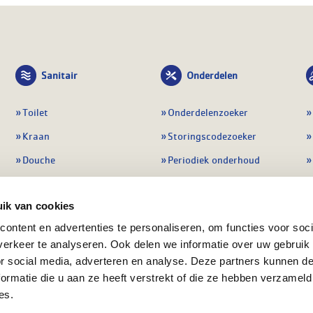
Sanitair
Onderdelen
Toilet
Onderdelenzoeker
Kraan
Storingscodezoeker
Douche
Periodiek onderhoud
Wastafel
Pompen
ik van cookies
Badmeubel
Regelapparatuur
ontent en advertenties te personaliseren, om functies voor soci
Afvoeren
Preventie & detectie
erkeer te analyseren. Ook delen we informatie over uw gebruik
Alle sanitair
Alle onderdelen
or social media, adverteren en analyse. Deze partners kunnen 
ormatie die u aan ze heeft verstrekt of die ze hebben verzameld
es.