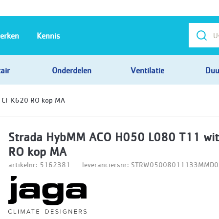
erken
Kennis
air
Onderdelen
Ventilatie
Duu
 CF K620 RO kop MA
Strada HybMM ACO H050 L080 T11 wit
RO kop MA
artikelnr: 5162381
leveranciersnr: STRW05008011133MMD