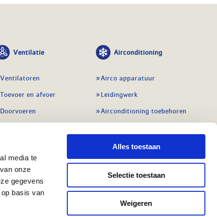
Ventilatie
Airconditioning
Ventilatoren
Airco apparatuur
Toevoer en afvoer
Leidingwerk
Doorvoeren
Airconditioning toebehoren
Balansventilatie WTW
Gereedschap en
meetapparatuur
Service & onderhoud
Alles toestaan
Service en onderhoud
al media te
Regelingen
 van onze
Regelapparatuur
Selectie toestaan
Alle ventilatie
deze gegevens
Alle koeling
 op basis van
Weigeren