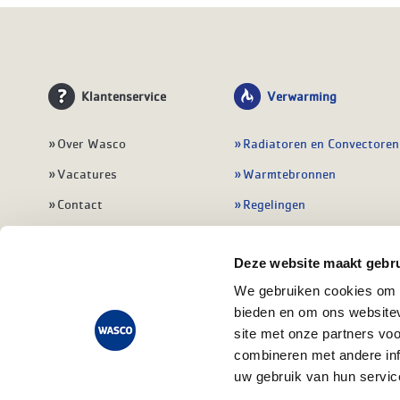
Klantenservice
Verwarming
Over Wasco
Radiatoren en Convectoren
Vacatures
Warmtebronnen
Contact
Regelingen
Wasco Nieuwsbrief
Vloerverwarming
Deze website maakt gebru
Vestigingen
Leidingwerk
We gebruiken cookies om c
Klant worden
Warmwatertoestellen
bieden en om ons websitev
Veelgestelde vragen
Alle verwarming
site met onze partners vo
combineren met andere inf
uw gebruik van hun servic