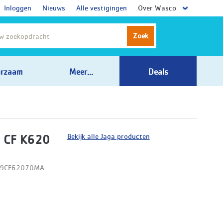
Inloggen
Nieuws
Alle vestigingen
Over Wasco
Zoek
rzaam
Meer...
Deals
Bekijk alle Jaga producten
 CF K620
09CF62070MA