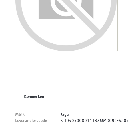
Kenmerken
Merk
Jaga
Leverancierscode
STRW05008011133MMD09CF620