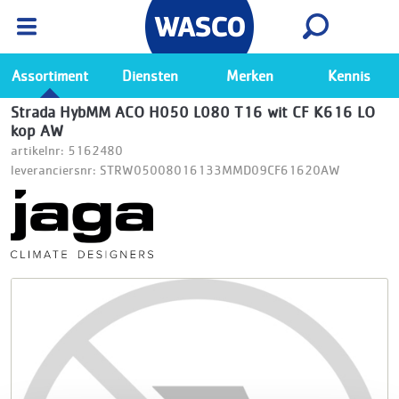
Wasco App
Bekijk
Ga naar de Wasco app
Assortiment
Diensten
Merken
Kennis
Strada HybMM ACO H050 L080 T16 wit CF K616 LO
kop AW
artikelnr: 5162480
leveranciersnr: STRW05008016133MMD09CF61620AW