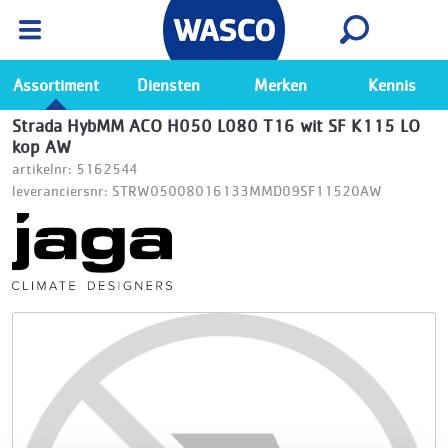
Wasco App
Bekijk
Ga naar de Wasco app
Assortiment
Diensten
Merken
Kennis
Strada HybMM ACO H050 L080 T16 wit SF K115 LO
kop AW
artikelnr: 5162544
leveranciersnr: STRW05008016133MMD09SF11520AW