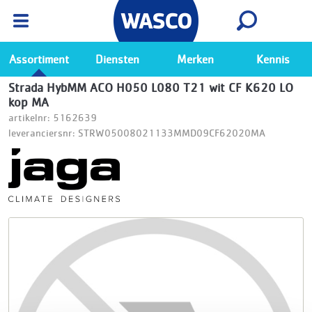
Wasco App
Bekijk
Ga naar de Wasco app
Assortiment
Diensten
Merken
Kennis
Strada HybMM ACO H050 L080 T21 wit CF K620 LO
kop MA
artikelnr: 5162639
leveranciersnr: STRW05008021133MMD09CF62020MA