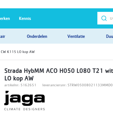
erken
Kennis
air
Onderdelen
Ventilatie
Duu
 CW K115 LO kop AW
Strada HybMM ACO H050 L080 T21 wi
LO kop AW
artikelnr: 5162651
leveranciersnr: STRW05008021133MM