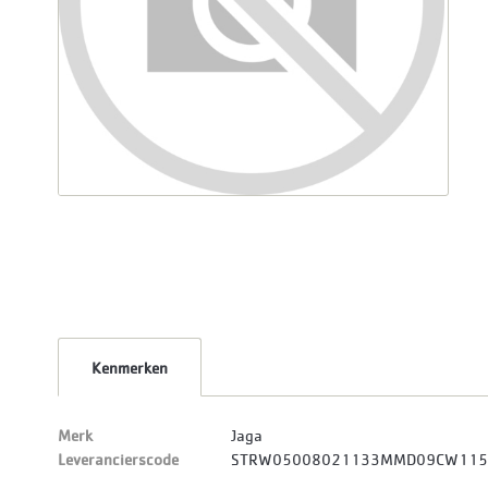
Kenmerken
Merk
Jaga
Leverancierscode
STRW05008021133MMD09CW11