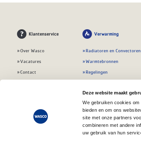
Klantenservice
Verwarming
Over Wasco
Radiatoren en Convectoren
Vacatures
Warmtebronnen
Contact
Regelingen
Wasco Nieuwsbrief
Vloerverwarming
Deze website maakt gebru
Vestigingen
Leidingwerk
We gebruiken cookies om c
Klant worden
Warmwatertoestellen
bieden en om ons websitev
Veelgestelde vragen
Alle verwarming
site met onze partners vo
combineren met andere inf
uw gebruik van hun servic