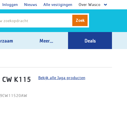
Inloggen
Nieuws
Alle vestigingen
Over Wasco
Zoek
rzaam
Meer...
Deals
Bekijk alle Jaga producten
t CW K115
D09CW11520AW