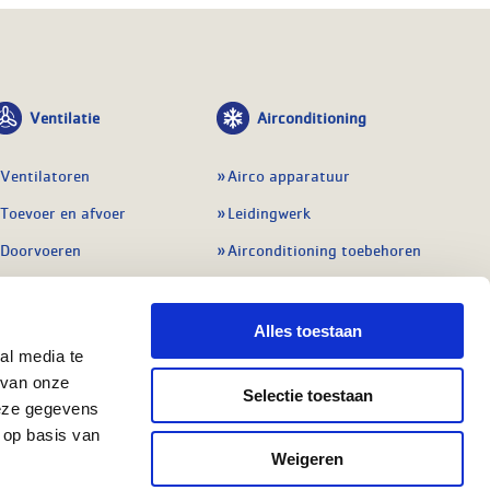
Ventilatie
Airconditioning
Ventilatoren
Airco apparatuur
Toevoer en afvoer
Leidingwerk
Doorvoeren
Airconditioning toebehoren
Balansventilatie WTW
Gereedschap en
meetapparatuur
Service & onderhoud
Alles toestaan
Service en onderhoud
al media te
Regelingen
 van onze
Regelapparatuur
Selectie toestaan
Alle ventilatie
deze gegevens
Alle koeling
 op basis van
Weigeren