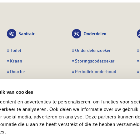
Sanitair
Onderdelen
Toilet
Onderdelenzoeker
Kraan
Storingscodezoeker
Douche
Periodiek onderhoud
Wastafel
Pompen
ik van cookies
Badmeubel
Regelapparatuur
ontent en advertenties te personaliseren, om functies voor soci
Afvoeren
Preventie & detectie
erkeer te analyseren. Ook delen we informatie over uw gebruik
Alle sanitair
Alle onderdelen
or social media, adverteren en analyse. Deze partners kunnen 
ormatie die u aan ze heeft verstrekt of die ze hebben verzameld
es.