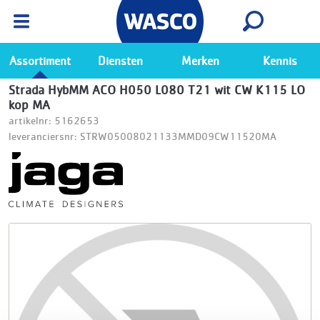
Wasco App
Bekijk
Ga naar de Wasco app
Assortiment
Diensten
Merken
Kennis
Strada HybMM ACO H050 L080 T21 wit CW K115 LO
kop MA
artikelnr: 5162653
leveranciersnr: STRW05008021133MMD09CW11520MA