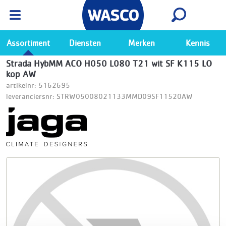
Wasco App
Bekijk
Ga naar de Wasco app
Assortiment
Diensten
Merken
Kennis
Strada HybMM ACO H050 L080 T21 wit SF K115 LO
kop AW
artikelnr: 5162695
leveranciersnr: STRW05008021133MMD09SF11520AW