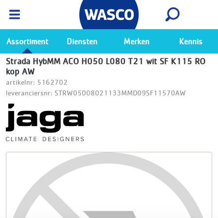
Wasco App
Bekijk
Ga naar de Wasco app
Assortiment
Diensten
Merken
Kennis
Strada HybMM ACO H050 L080 T21 wit SF K115 RO
kop AW
artikelnr: 5162702
leveranciersnr: STRW05008021133MMD09SF11570AW