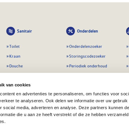
Sanitair
Onderdelen
Toilet
Onderdelenzoeker
Kraan
Storingscodezoeker
Douche
Periodiek onderhoud
Wastafel
Pompen
ik van cookies
Badmeubel
Regelapparatuur
ontent en advertenties te personaliseren, om functies voor soci
Afvoeren
Preventie & detectie
erkeer te analyseren. Ook delen we informatie over uw gebruik
Alle sanitair
Alle onderdelen
or social media, adverteren en analyse. Deze partners kunnen 
ormatie die u aan ze heeft verstrekt of die ze hebben verzameld
es.