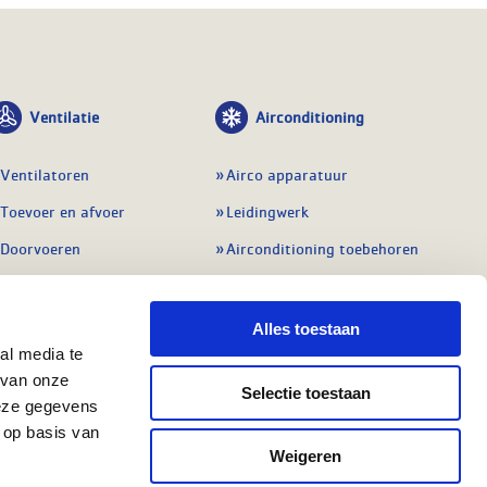
Ventilatie
Airconditioning
Ventilatoren
Airco apparatuur
Toevoer en afvoer
Leidingwerk
Doorvoeren
Airconditioning toebehoren
Balansventilatie WTW
Gereedschap en
meetapparatuur
Service & onderhoud
Alles toestaan
Service en onderhoud
al media te
Regelingen
 van onze
Regelapparatuur
Selectie toestaan
Alle ventilatie
deze gegevens
Alle koeling
 op basis van
Weigeren