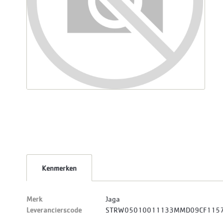
Kenmerken
Merk
Jaga
Leverancierscode
STRW05010011133MMD09CF115