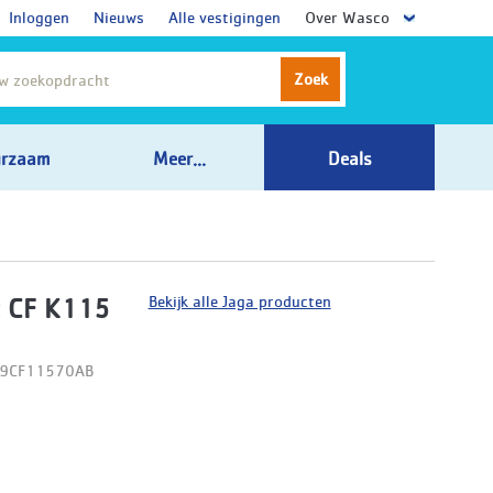
Inloggen
Nieuws
Alle vestigingen
Over Wasco
Zoek
rzaam
Meer...
Deals
Bekijk alle Jaga producten
 CF K115
09CF11570AB