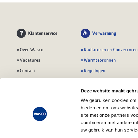
Klantenservice
Verwarming
Over Wasco
Radiatoren en Convectoren
Vacatures
Warmtebronnen
Contact
Regelingen
Wasco Nieuwsbrief
Vloerverwarming
Deze website maakt gebru
Vestigingen
Leidingwerk
We gebruiken cookies om c
Klant worden
Warmwatertoestellen
bieden en om ons websitev
Veelgestelde vragen
Alle verwarming
site met onze partners vo
combineren met andere inf
uw gebruik van hun servic