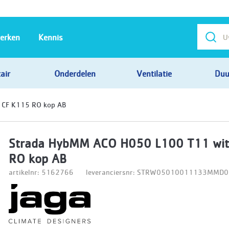
erken
Kennis
air
Onderdelen
Ventilatie
Duu
 CF K115 RO kop AB
Strada HybMM ACO H050 L100 T11 wit
RO kop AB
artikelnr: 5162766
leveranciersnr: STRW05010011133MMD