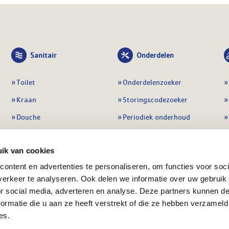
Sanitair
Onderdelen
Toilet
Onderdelenzoeker
Kraan
Storingscodezoeker
Douche
Periodiek onderhoud
Wastafel
Pompen
ik van cookies
Badmeubel
Regelapparatuur
ontent en advertenties te personaliseren, om functies voor soci
Afvoeren
Preventie & detectie
erkeer te analyseren. Ook delen we informatie over uw gebruik
Alle sanitair
Alle onderdelen
or social media, adverteren en analyse. Deze partners kunnen 
ormatie die u aan ze heeft verstrekt of die ze hebben verzameld
es.