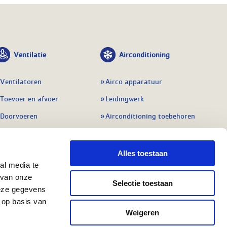
Ventilatie
Airconditioning
Ventilatoren
Airco apparatuur
Toevoer en afvoer
Leidingwerk
Doorvoeren
Airconditioning toebehoren
Balansventilatie WTW
Gereedschap en
meetapparatuur
Service & onderhoud
Alles toestaan
Service en onderhoud
al media te
Regelingen
 van onze
Regelapparatuur
Selectie toestaan
Alle ventilatie
deze gegevens
Alle koeling
 op basis van
Weigeren