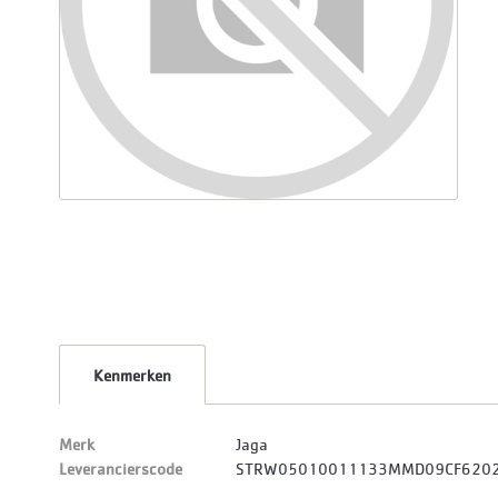
Kenmerken
Merk
Jaga
Leverancierscode
STRW05010011133MMD09CF620