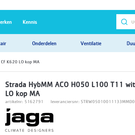
erken
Kennis
air
Onderdelen
Ventilatie
Duu
 CF K620 LO kop MA
Strada HybMM ACO H050 L100 T11 wit
LO kop MA
artikelnr: 5162791
leveranciersnr: STRW05010011133MMD