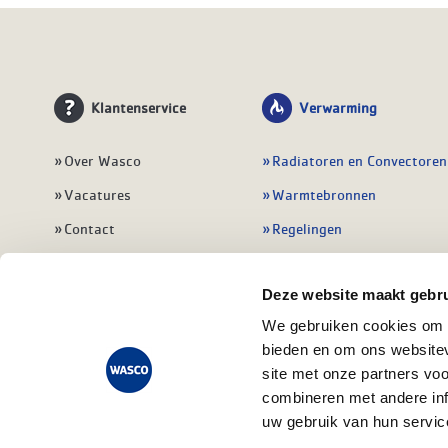
Klantenservice
Verwarming
Over Wasco
Radiatoren en Convectoren
Vacatures
Warmtebronnen
Contact
Regelingen
Wasco Nieuwsbrief
Vloerverwarming
Deze website maakt gebru
Vestigingen
Leidingwerk
We gebruiken cookies om c
Klant worden
Warmwatertoestellen
bieden en om ons websitev
Veelgestelde vragen
Alle verwarming
site met onze partners vo
combineren met andere inf
uw gebruik van hun servic