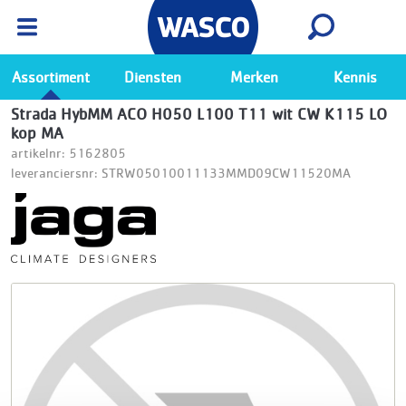
Wasco App
Bekijk
Ga naar de Wasco app
Assortiment
Diensten
Merken
Kennis
Strada HybMM ACO H050 L100 T11 wit CW K115 LO
kop MA
artikelnr: 5162805
leveranciersnr: STRW05010011133MMD09CW11520MA