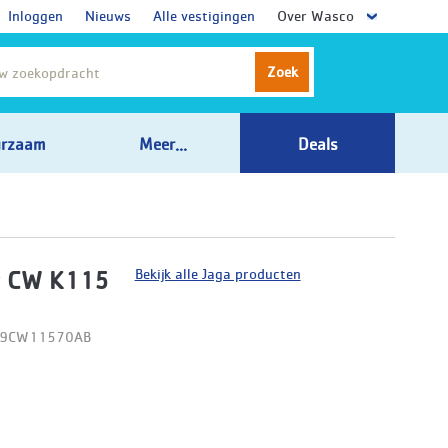
Inloggen
Nieuws
Alle vestigingen
Over Wasco
Zoek
rzaam
Meer...
Deals
Bekijk alle Jaga producten
t CW K115
D09CW11570AB