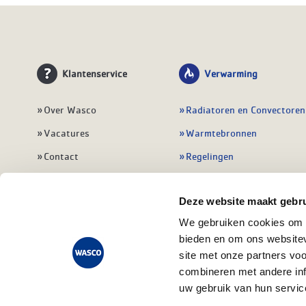
Klantenservice
Verwarming
Over Wasco
Radiatoren en Convectoren
Vacatures
Warmtebronnen
Contact
Regelingen
Wasco Nieuwsbrief
Vloerverwarming
Deze website maakt gebru
Vestigingen
Leidingwerk
We gebruiken cookies om c
Klant worden
Warmwatertoestellen
bieden en om ons websitev
Veelgestelde vragen
Alle verwarming
site met onze partners vo
combineren met andere inf
uw gebruik van hun servic