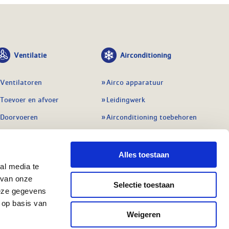
Ventilatie
Airconditioning
Ventilatoren
Airco apparatuur
Toevoer en afvoer
Leidingwerk
Doorvoeren
Airconditioning toebehoren
Balansventilatie WTW
Gereedschap en
meetapparatuur
Service & onderhoud
Alles toestaan
Service en onderhoud
al media te
Regelingen
 van onze
Regelapparatuur
Selectie toestaan
Alle ventilatie
deze gegevens
Alle koeling
 op basis van
Weigeren