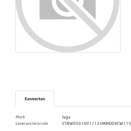
Kenmerken
Merk
Jaga
Leverancierscode
STRW05010011133MMD09CW115