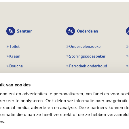
Sanitair
Onderdelen
Toilet
Onderdelenzoeker
Kraan
Storingscodezoeker
Douche
Periodiek onderhoud
Wastafel
Pompen
ik van cookies
Badmeubel
Regelapparatuur
ontent en advertenties te personaliseren, om functies voor soci
Afvoeren
Preventie & detectie
erkeer te analyseren. Ook delen we informatie over uw gebruik
Alle sanitair
Alle onderdelen
or social media, adverteren en analyse. Deze partners kunnen 
ormatie die u aan ze heeft verstrekt of die ze hebben verzameld
es.