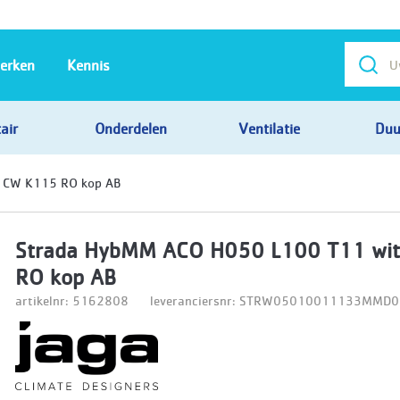
erken
Kennis
air
Onderdelen
Ventilatie
Duu
 CW K115 RO kop AB
Strada HybMM ACO H050 L100 T11 wi
RO kop AB
artikelnr: 5162808
leveranciersnr: STRW05010011133MM