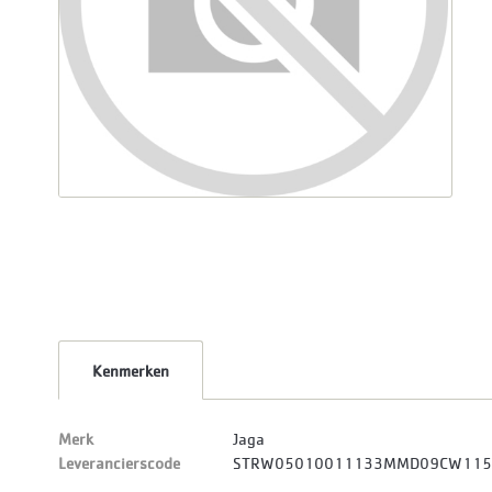
Kenmerken
Merk
Jaga
Leverancierscode
STRW05010011133MMD09CW11