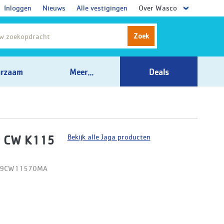
Inloggen
Nieuws
Alle vestigingen
Over Wasco
Zoek
rzaam
Meer...
Deals
Bekijk alle Jaga producten
t CW K115
D09CW11570MA