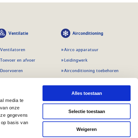
Ventilatie
Airconditioning
Ventilatoren
Airco apparatuur
Toevoer en afvoer
Leidingwerk
Doorvoeren
Airconditioning toebehoren
Balansventilatie WTW
Gereedschap en
meetapparatuur
Service & onderhoud
Alles toestaan
Service en onderhoud
al media te
Regelingen
 van onze
Regelapparatuur
Selectie toestaan
Alle ventilatie
deze gegevens
Alle koeling
 op basis van
Weigeren