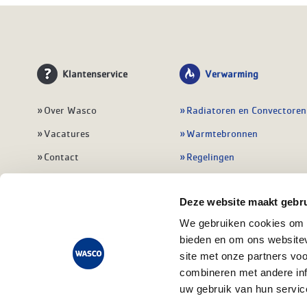
Klantenservice
Verwarming
Over Wasco
Radiatoren en Convectoren
Vacatures
Warmtebronnen
Contact
Regelingen
Wasco Nieuwsbrief
Vloerverwarming
Deze website maakt gebru
Vestigingen
Leidingwerk
We gebruiken cookies om c
Klant worden
Warmwatertoestellen
bieden en om ons websitev
Veelgestelde vragen
Alle verwarming
site met onze partners vo
combineren met andere inf
uw gebruik van hun servic