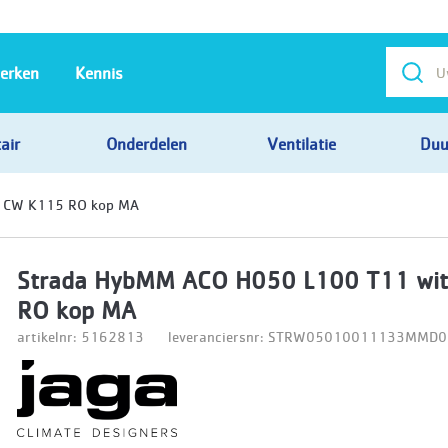
erken
Kennis
air
Onderdelen
Ventilatie
Duu
t CW K115 RO kop MA
Strada HybMM ACO H050 L100 T11 wi
RO kop MA
artikelnr: 5162813
leveranciersnr: STRW05010011133MM