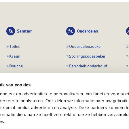
Sanitair
Onderdelen
Toilet
Onderdelenzoeker
Kraan
Storingscodezoeker
Douche
Periodiek onderhoud
Wastafel
Pompen
ik van cookies
Badmeubel
Regelapparatuur
ontent en advertenties te personaliseren, om functies voor soci
Afvoeren
Preventie & detectie
erkeer te analyseren. Ook delen we informatie over uw gebruik
Alle sanitair
Alle onderdelen
or social media, adverteren en analyse. Deze partners kunnen 
ormatie die u aan ze heeft verstrekt of die ze hebben verzameld
es.