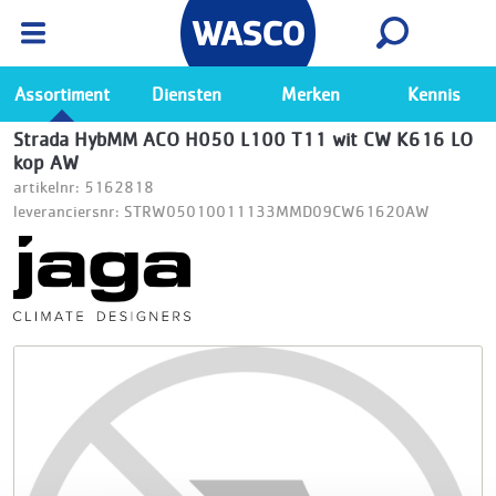
Wasco App
Bekijk
Ga naar de Wasco app
Assortiment
Diensten
Merken
Kennis
Strada HybMM ACO H050 L100 T11 wit CW K616 LO
kop AW
artikelnr: 5162818
leveranciersnr: STRW05010011133MMD09CW61620AW