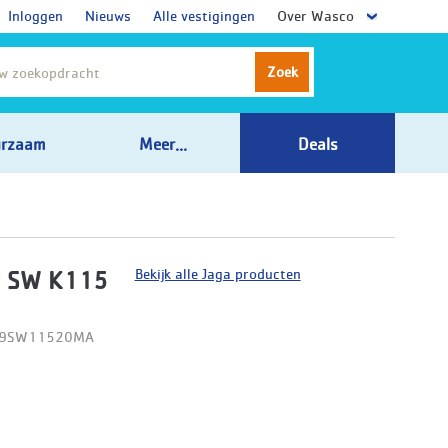
Inloggen
Nieuws
Alle vestigingen
Over Wasco
Zoek
rzaam
Meer...
Deals
Bekijk alle Jaga producten
t SW K115
D09SW11520MA