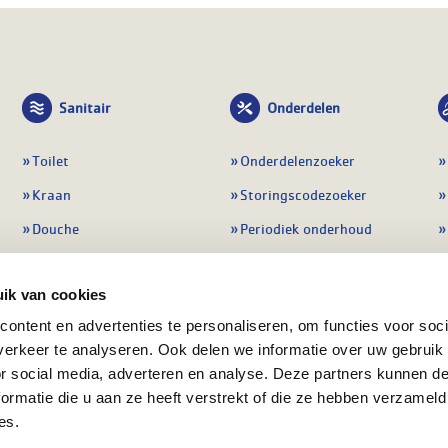
Sanitair
Onderdelen
Toilet
Onderdelenzoeker
Kraan
Storingscodezoeker
Douche
Periodiek onderhoud
Wastafel
Pompen
ik van cookies
Badmeubel
Regelapparatuur
ontent en advertenties te personaliseren, om functies voor soci
Afvoeren
Preventie & detectie
erkeer te analyseren. Ook delen we informatie over uw gebruik
Alle sanitair
Alle onderdelen
or social media, adverteren en analyse. Deze partners kunnen 
ormatie die u aan ze heeft verstrekt of die ze hebben verzameld
es.