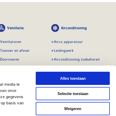
Ventilatie
Airconditioning
Ventilatoren
Airco apparatuur
Toevoer en afvoer
Leidingwerk
Doorvoeren
Airconditioning toebehoren
Balansventilatie WTW
Gereedschap en
meetapparatuur
Service & onderhoud
Alles toestaan
Service en onderhoud
al media te
Regelingen
 van onze
Regelapparatuur
Selectie toestaan
Alle ventilatie
deze gegevens
Alle koeling
 op basis van
Weigeren