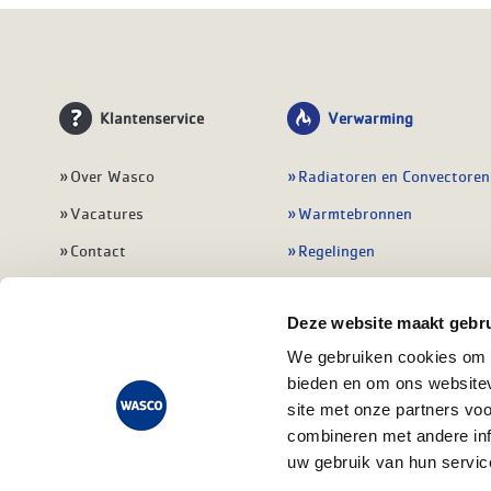
Klantenservice
Verwarming
Over Wasco
Radiatoren en Convectoren
Vacatures
Warmtebronnen
Contact
Regelingen
Wasco Nieuwsbrief
Vloerverwarming
Deze website maakt gebru
Vestigingen
Leidingwerk
We gebruiken cookies om c
Klant worden
Warmwatertoestellen
bieden en om ons websitev
Veelgestelde vragen
Alle verwarming
site met onze partners vo
combineren met andere inf
uw gebruik van hun servic