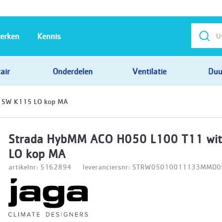
erken
Kennis
air
Onderdelen
Ventilatie
Duu
 SW K115 LO kop MA
Strada HybMM ACO H050 L100 T11 wi
LO kop MA
artikelnr: 5162894
leveranciersnr: STRW05010011133MM