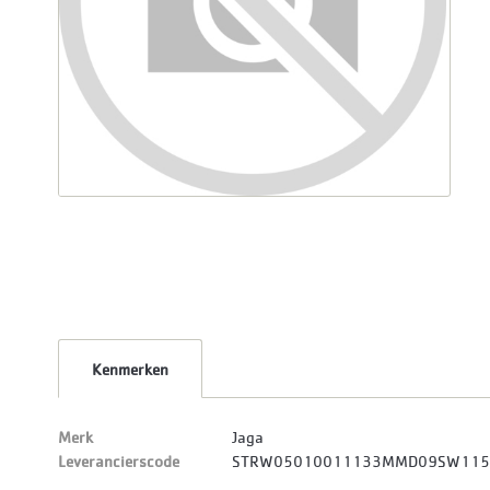
Kenmerken
Merk
Jaga
Leverancierscode
STRW05010011133MMD09SW11