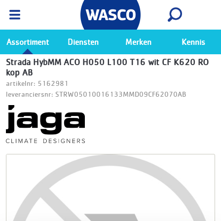
Wasco App
Bekijk
Ga naar de Wasco app
Assortiment
Diensten
Merken
Kennis
Strada HybMM ACO H050 L100 T16 wit CF K620 RO
kop AB
artikelnr: 5162981
leveranciersnr: STRW05010016133MMD09CF62070AB