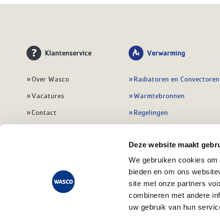
Klantenservice
Verwarming
Over Wasco
Radiatoren en Convectoren
Vacatures
Warmtebronnen
Contact
Regelingen
Wasco Nieuwsbrief
Vloerverwarming
Deze website maakt gebru
Vestigingen
Leidingwerk
We gebruiken cookies om c
Klant worden
Warmwatertoestellen
bieden en om ons websitev
Veelgestelde vragen
Alle verwarming
site met onze partners vo
combineren met andere inf
uw gebruik van hun servic