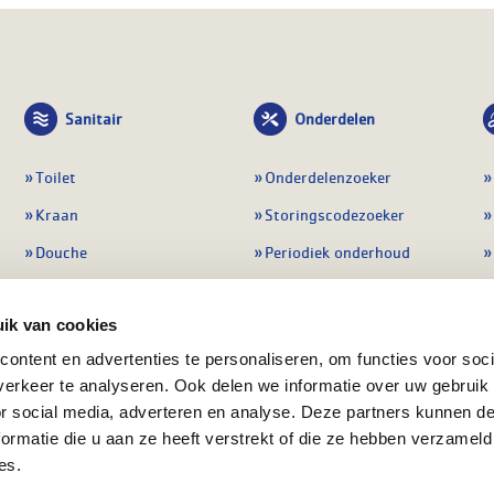
Sanitair
Onderdelen
Toilet
Onderdelenzoeker
Kraan
Storingscodezoeker
Douche
Periodiek onderhoud
Wastafel
Pompen
ik van cookies
Badmeubel
Regelapparatuur
ontent en advertenties te personaliseren, om functies voor soci
Afvoeren
Preventie & detectie
erkeer te analyseren. Ook delen we informatie over uw gebruik
Alle sanitair
Alle onderdelen
or social media, adverteren en analyse. Deze partners kunnen 
ormatie die u aan ze heeft verstrekt of die ze hebben verzameld
es.