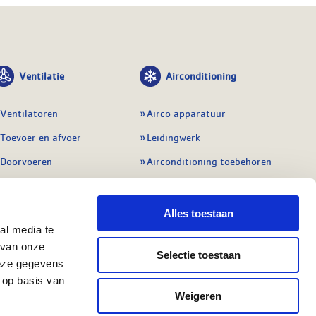
Ventilatie
Airconditioning
Ventilatoren
Airco apparatuur
Toevoer en afvoer
Leidingwerk
Doorvoeren
Airconditioning toebehoren
Balansventilatie WTW
Gereedschap en
meetapparatuur
Service & onderhoud
Alles toestaan
Service en onderhoud
al media te
Regelingen
 van onze
Regelapparatuur
Selectie toestaan
Alle ventilatie
deze gegevens
Alle koeling
 op basis van
Weigeren