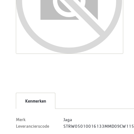
Kenmerken
Merk
Jaga
Leverancierscode
STRW05010016133MMD09CW11