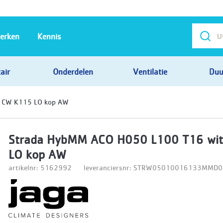
erken
Kennis
air
Onderdelen
Ventilatie
Duu
 CW K115 LO kop AW
Strada HybMM ACO H050 L100 T16 wi
LO kop AW
artikelnr: 5162992
leveranciersnr: STRW05010016133MM