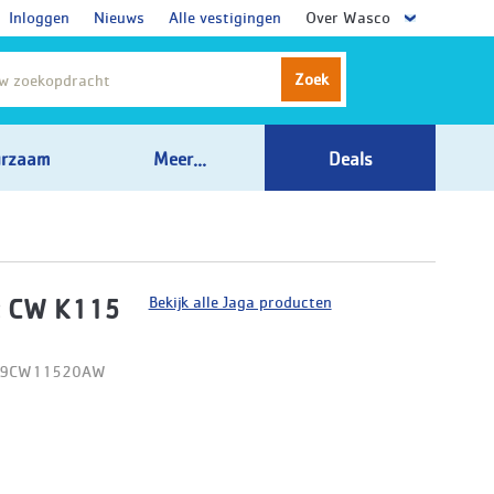
Inloggen
Nieuws
Alle vestigingen
Over Wasco
Zoek
rzaam
Meer...
Deals
Bekijk alle Jaga producten
t CW K115
D09CW11520AW