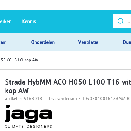
erken
Kennis
air
Onderdelen
Ventilatie
Duu
 SF K616 LO kop AW
Strada HybMM ACO H050 L100 T16 wit
kop AW
artikelnr: 5163018
leveranciersnr: STRW05010016133MMD