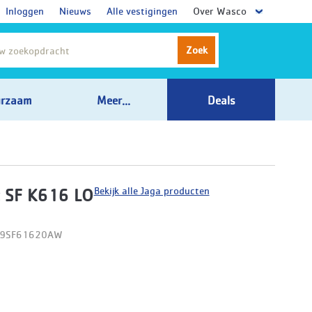
Inloggen
Nieuws
Alle vestigingen
Over Wasco
Zoek
rzaam
Meer...
Deals
Bekijk alle Jaga producten
 SF K616 LO
09SF61620AW