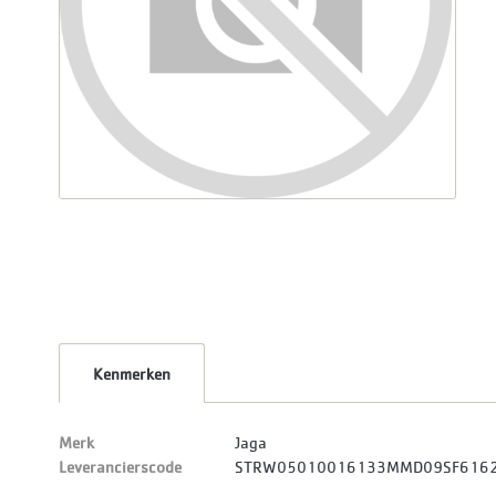
Kenmerken
Merk
Jaga
Leverancierscode
STRW05010016133MMD09SF616