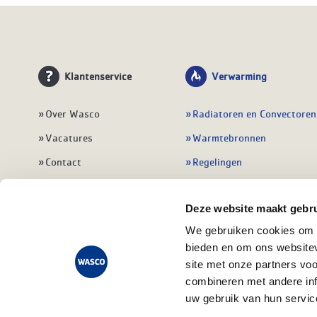
Klantenservice
Verwarming
Over Wasco
Radiatoren en Convectoren
Vacatures
Warmtebronnen
Contact
Regelingen
Wasco Nieuwsbrief
Vloerverwarming
Deze website maakt gebru
Vestigingen
Leidingwerk
We gebruiken cookies om c
Klant worden
Warmwatertoestellen
bieden en om ons websitev
Veelgestelde vragen
Alle verwarming
site met onze partners vo
combineren met andere inf
uw gebruik van hun servic