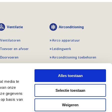
Ventilatie
Airconditioning
Ventilatoren
Airco apparatuur
Toevoer en afvoer
Leidingwerk
Doorvoeren
Airconditioning toebehoren
Balansventilatie WTW
Gereedschap en
meetapparatuur
Service & onderhoud
Alles toestaan
Service en onderhoud
al media te
Regelingen
 van onze
Regelapparatuur
Selectie toestaan
Alle ventilatie
deze gegevens
Alle koeling
 op basis van
Weigeren