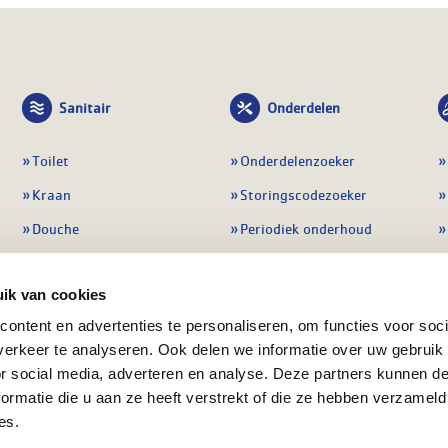
Sanitair
Onderdelen
Toilet
Onderdelenzoeker
Kraan
Storingscodezoeker
Douche
Periodiek onderhoud
Wastafel
Pompen
ik van cookies
Badmeubel
Regelapparatuur
ontent en advertenties te personaliseren, om functies voor soci
Afvoeren
Preventie & detectie
erkeer te analyseren. Ook delen we informatie over uw gebruik
Alle sanitair
Alle onderdelen
or social media, adverteren en analyse. Deze partners kunnen 
ormatie die u aan ze heeft verstrekt of die ze hebben verzameld
es.