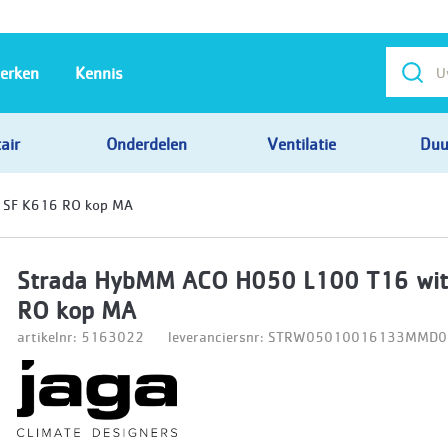
erken
Kennis
air
Onderdelen
Ventilatie
Duu
 SF K616 RO kop MA
Strada HybMM ACO H050 L100 T16 wit
RO kop MA
artikelnr: 5163022
leveranciersnr: STRW05010016133MMD