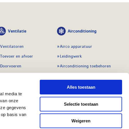
Ventilatie
Airconditioning
Ventilatoren
Airco apparatuur
Toevoer en afvoer
Leidingwerk
Doorvoeren
Airconditioning toebehoren
Balansventilatie WTW
Gereedschap en
meetapparatuur
Service & onderhoud
Alles toestaan
Service en onderhoud
al media te
Regelingen
 van onze
Regelapparatuur
Selectie toestaan
Alle ventilatie
deze gegevens
Alle koeling
 op basis van
Weigeren