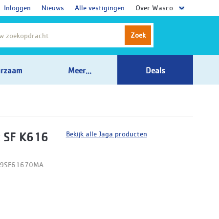
Inloggen
Nieuws
Alle vestigingen
Over Wasco
Zoek
rzaam
Meer...
Deals
Bekijk alle Jaga producten
 SF K616
09SF61670MA