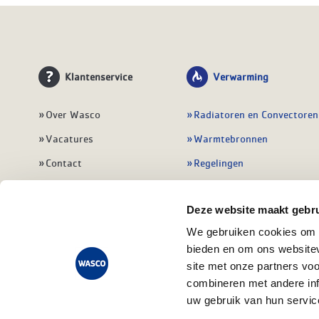
Klantenservice
Verwarming
Over Wasco
Radiatoren en Convectoren
Vacatures
Warmtebronnen
Contact
Regelingen
Wasco Nieuwsbrief
Vloerverwarming
Deze website maakt gebru
Vestigingen
Leidingwerk
We gebruiken cookies om c
Klant worden
Warmwatertoestellen
bieden en om ons websitev
Veelgestelde vragen
Alle verwarming
site met onze partners vo
combineren met andere inf
uw gebruik van hun servic