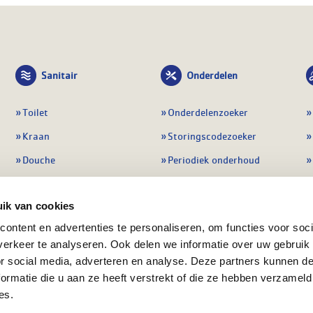
Sanitair
Onderdelen
Toilet
Onderdelenzoeker
Kraan
Storingscodezoeker
Douche
Periodiek onderhoud
Wastafel
Pompen
ik van cookies
Badmeubel
Regelapparatuur
ontent en advertenties te personaliseren, om functies voor soci
Afvoeren
Preventie & detectie
erkeer te analyseren. Ook delen we informatie over uw gebruik
Alle sanitair
Alle onderdelen
or social media, adverteren en analyse. Deze partners kunnen 
ormatie die u aan ze heeft verstrekt of die ze hebben verzameld
es.