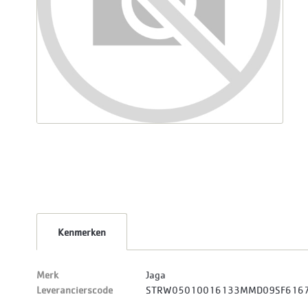
Kenmerken
Merk
Jaga
Leverancierscode
STRW05010016133MMD09SF616