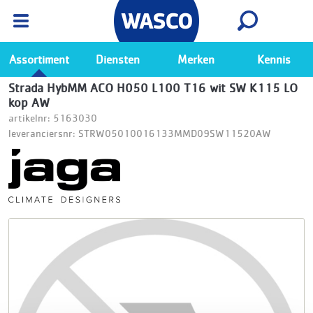
Wasco App
Bekijk
Ga naar de Wasco app
Assortiment
Diensten
Merken
Kennis
Strada HybMM ACO H050 L100 T16 wit SW K115 LO
kop AW
artikelnr: 5163030
leveranciersnr: STRW05010016133MMD09SW11520AW