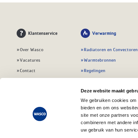
Klantenservice
Verwarming
Over Wasco
Radiatoren en Convectoren
Vacatures
Warmtebronnen
Contact
Regelingen
Wasco Nieuwsbrief
Vloerverwarming
Deze website maakt gebru
Vestigingen
Leidingwerk
We gebruiken cookies om c
Klant worden
Warmwatertoestellen
bieden en om ons websitev
Veelgestelde vragen
Alle verwarming
site met onze partners vo
combineren met andere inf
uw gebruik van hun servic