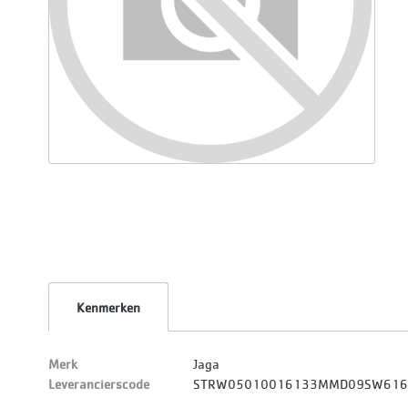
Kenmerken
Merk
Jaga
Leverancierscode
STRW05010016133MMD09SW61