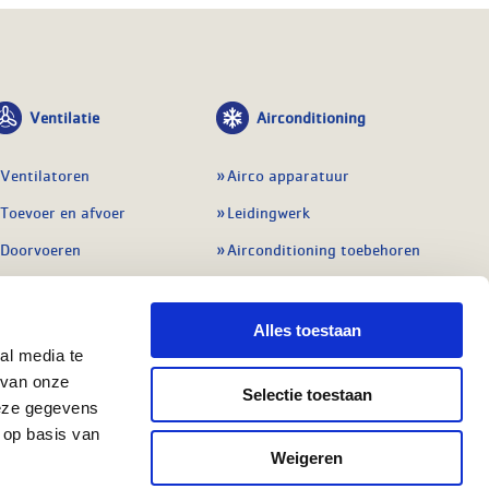
Ventilatie
Airconditioning
Ventilatoren
Airco apparatuur
Toevoer en afvoer
Leidingwerk
Doorvoeren
Airconditioning toebehoren
Balansventilatie WTW
Gereedschap en
meetapparatuur
Service & onderhoud
Alles toestaan
Service en onderhoud
al media te
Regelingen
 van onze
Regelapparatuur
Selectie toestaan
Alle ventilatie
deze gegevens
Alle koeling
 op basis van
Weigeren