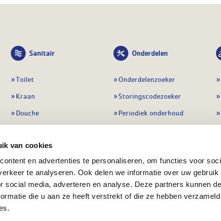
Sanitair
Onderdelen
Toilet
Onderdelenzoeker
Kraan
Storingscodezoeker
Douche
Periodiek onderhoud
Wastafel
Pompen
ik van cookies
Badmeubel
Regelapparatuur
ontent en advertenties te personaliseren, om functies voor soci
Afvoeren
Preventie & detectie
erkeer te analyseren. Ook delen we informatie over uw gebruik
Alle sanitair
Alle onderdelen
or social media, adverteren en analyse. Deze partners kunnen 
ormatie die u aan ze heeft verstrekt of die ze hebben verzameld
es.