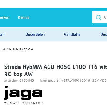
erken
Kennis
air
Onderdelen
Ventilatie
Duu
t SW K616 RO kop AW
Strada HybMM ACO H050 L100 T16 wi
RO kop AW
artikelnr: 5163043
leveranciersnr: STRW05010016133MM