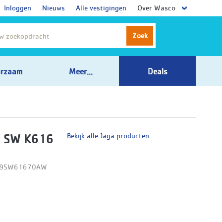
Inloggen
Nieuws
Alle vestigingen
Over Wasco
Zoek
rzaam
Meer...
Deals
Bekijk alle Jaga producten
t SW K616
D09SW61670AW