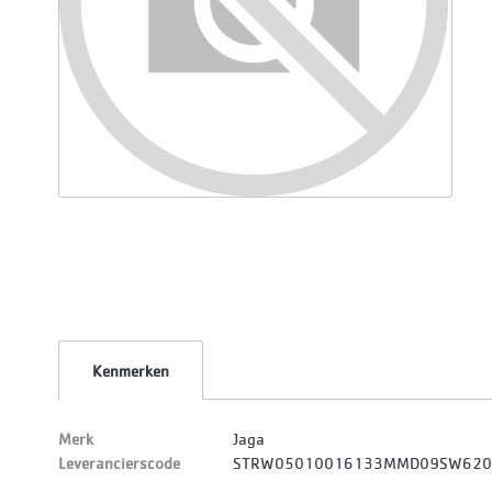
Kenmerken
Merk
Jaga
Leverancierscode
STRW05010016133MMD09SW620