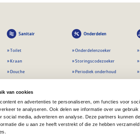
Sanitair
Onderdelen
Toilet
Onderdelenzoeker
Kraan
Storingscodezoeker
Douche
Periodiek onderhoud
Wastafel
Pompen
ik van cookies
Badmeubel
Regelapparatuur
ontent en advertenties te personaliseren, om functies voor soci
Afvoeren
Preventie & detectie
erkeer te analyseren. Ook delen we informatie over uw gebruik
Alle sanitair
Alle onderdelen
or social media, adverteren en analyse. Deze partners kunnen 
ormatie die u aan ze heeft verstrekt of die ze hebben verzameld
es.