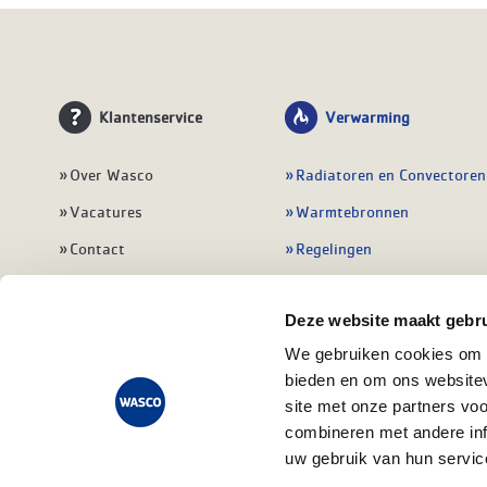
Klantenservice
Verwarming
Over Wasco
Radiatoren en Convectoren
Vacatures
Warmtebronnen
Contact
Regelingen
Wasco Nieuwsbrief
Vloerverwarming
Deze website maakt gebru
Vestigingen
Leidingwerk
We gebruiken cookies om c
Klant worden
Warmwatertoestellen
bieden en om ons websitev
Veelgestelde vragen
Alle verwarming
site met onze partners vo
combineren met andere inf
uw gebruik van hun servic