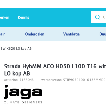
erken
Kennis
air
Onderdelen
Ventilatie
Duu
 SW K620 LO kop AB
Strada HybMM ACO H050 L100 T16 wi
LO kop AB
artikelnr: 5163046
leveranciersnr: STRW05010016133MMD