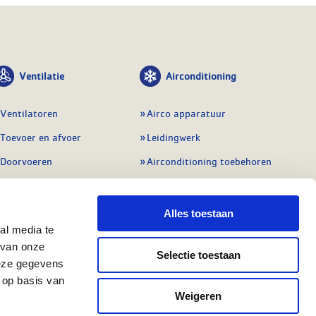
Ventilatie
Airconditioning
Ventilatoren
Airco apparatuur
Toevoer en afvoer
Leidingwerk
Doorvoeren
Airconditioning toebehoren
Balansventilatie WTW
Gereedschap en
meetapparatuur
Service & onderhoud
Alles toestaan
Service en onderhoud
al media te
Regelingen
 van onze
Regelapparatuur
Selectie toestaan
Alle ventilatie
deze gegevens
Alle koeling
 op basis van
Weigeren