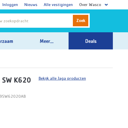
Inloggen
Nieuws
Alle vestigingen
Over Wasco
Zoek
rzaam
Meer...
Deals
Bekijk alle Jaga producten
t SW K620
09SW62020AB