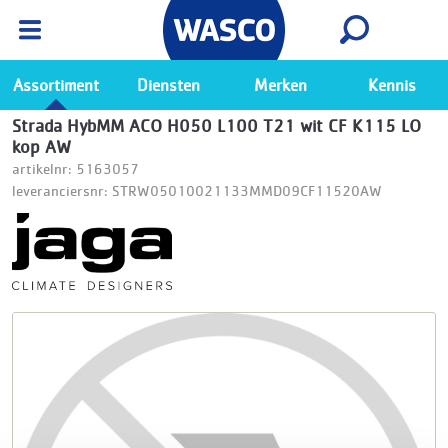
Wasco App
Bekijk
Ga naar de Wasco app
Assortiment
Diensten
Merken
Kennis
Strada HybMM ACO H050 L100 T21 wit CF K115 LO
kop AW
artikelnr: 5163057
leveranciersnr: STRW05010021133MMD09CF11520AW