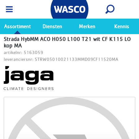
Wasco App
Bekijk
Ga naar de Wasco app
Assortiment
Diensten
Merken
Kennis
Strada HybMM ACO H050 L100 T21 wit CF K115 LO
kop MA
artikelnr: 5163059
leveranciersnr: STRW05010021133MMD09CF11520MA