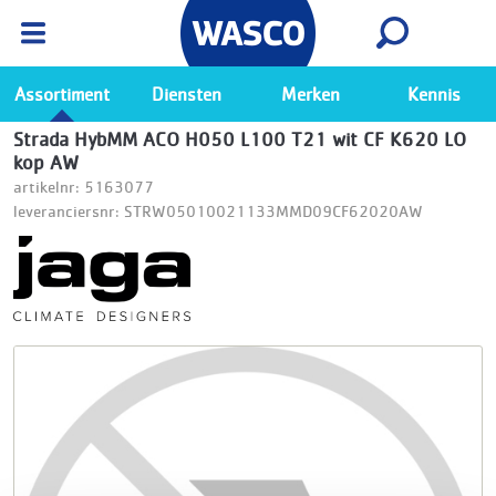
Wasco App
Bekijk
Ga naar de Wasco app
Assortiment
Diensten
Merken
Kennis
Strada HybMM ACO H050 L100 T21 wit CF K620 LO
kop AW
artikelnr: 5163077
leveranciersnr: STRW05010021133MMD09CF62020AW