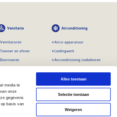
Ventilatie
Airconditioning
Ventilatoren
Airco apparatuur
Toevoer en afvoer
Leidingwerk
Doorvoeren
Airconditioning toebehoren
Balansventilatie WTW
Gereedschap en
meetapparatuur
Service & onderhoud
Alles toestaan
Service en onderhoud
al media te
Regelingen
 van onze
Regelapparatuur
Selectie toestaan
Alle ventilatie
deze gegevens
Alle koeling
 op basis van
Weigeren