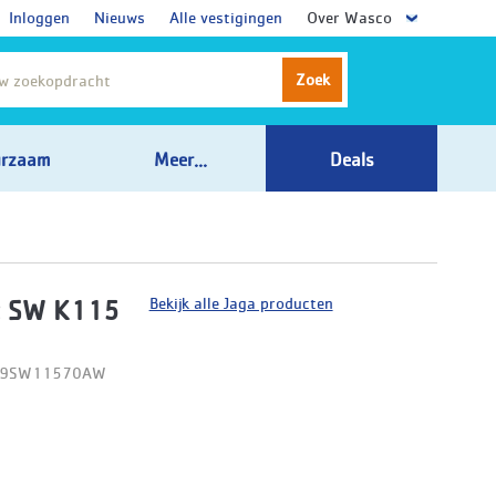
Inloggen
Nieuws
Alle vestigingen
Over Wasco
Zoek
rzaam
Meer...
Deals
Bekijk alle Jaga producten
t SW K115
D09SW11570AW