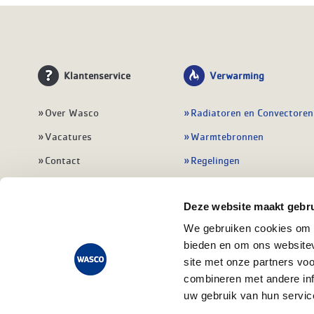
Klantenservice
Verwarming
Over Wasco
Radiatoren en Convectoren
Vacatures
Warmtebronnen
Contact
Regelingen
Wasco Nieuwsbrief
Vloerverwarming
Deze website maakt gebru
Vestigingen
Leidingwerk
We gebruiken cookies om c
Klant worden
Warmwatertoestellen
bieden en om ons websitev
Veelgestelde vragen
Alle verwarming
site met onze partners vo
combineren met andere inf
uw gebruik van hun servic