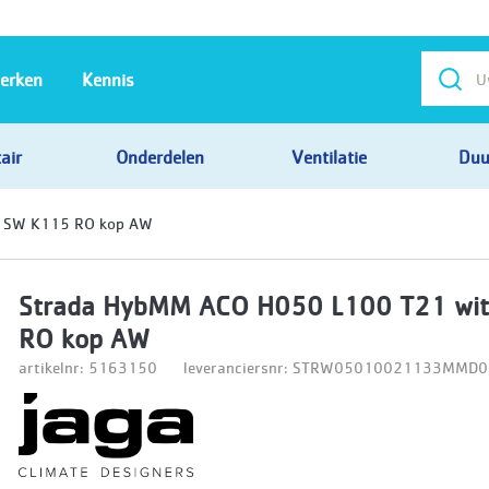
erken
Kennis
air
Onderdelen
Ventilatie
Duu
t SW K115 RO kop AW
Strada HybMM ACO H050 L100 T21 wi
RO kop AW
artikelnr: 5163150
leveranciersnr: STRW05010021133MM