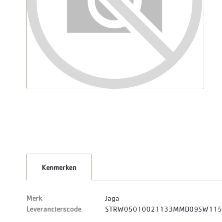
Kenmerken
Merk
Jaga
Leverancierscode
STRW05010021133MMD09SW11