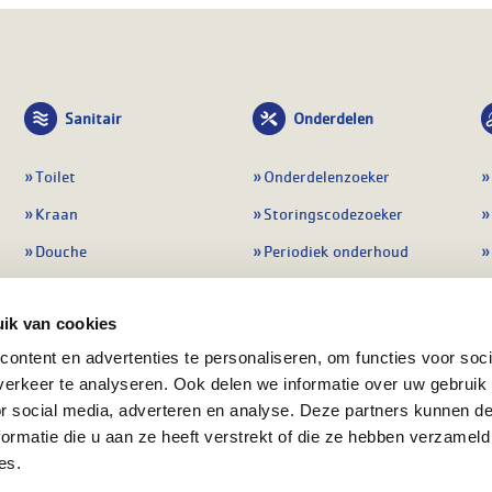
Sanitair
Onderdelen
Toilet
Onderdelenzoeker
Kraan
Storingscodezoeker
Douche
Periodiek onderhoud
Wastafel
Pompen
ik van cookies
Badmeubel
Regelapparatuur
ontent en advertenties te personaliseren, om functies voor soci
Afvoeren
Preventie & detectie
erkeer te analyseren. Ook delen we informatie over uw gebruik
Alle sanitair
Alle onderdelen
or social media, adverteren en analyse. Deze partners kunnen 
ormatie die u aan ze heeft verstrekt of die ze hebben verzameld
es.