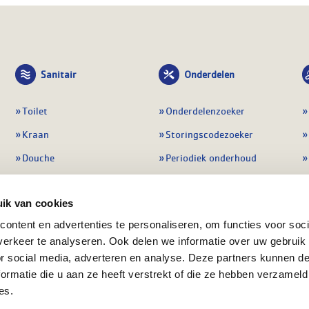
Sanitair
Onderdelen
Toilet
Onderdelenzoeker
Kraan
Storingscodezoeker
Douche
Periodiek onderhoud
Wastafel
Pompen
ik van cookies
Badmeubel
Regelapparatuur
ontent en advertenties te personaliseren, om functies voor soci
Afvoeren
Preventie & detectie
erkeer te analyseren. Ook delen we informatie over uw gebruik
Alle sanitair
Alle onderdelen
or social media, adverteren en analyse. Deze partners kunnen 
ormatie die u aan ze heeft verstrekt of die ze hebben verzameld
es.