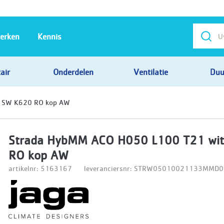
erken
Kennis
air
Onderdelen
Ventilatie
Duu
t SW K620 RO kop AW
Strada HybMM ACO H050 L100 T21 wi
RO kop AW
artikelnr: 5163167
leveranciersnr: STRW05010021133MM