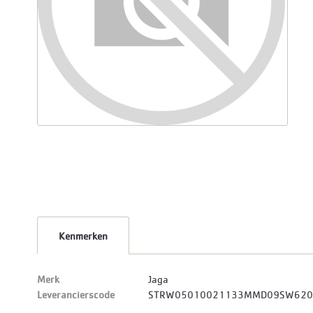
Kenmerken
Merk
Jaga
Leverancierscode
STRW05010021133MMD09SW62