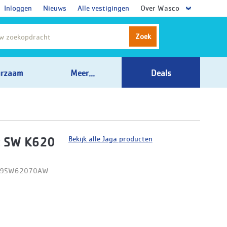
Inloggen
Nieuws
Alle vestigingen
Over Wasco
Zoek
rzaam
Meer...
Deals
Bekijk alle Jaga producten
t SW K620
D09SW62070AW