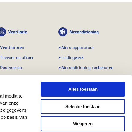
Ventilatie
Airconditioning
Ventilatoren
Airco apparatuur
Toevoer en afvoer
Leidingwerk
Doorvoeren
Airconditioning toebehoren
Balansventilatie WTW
Gereedschap en
meetapparatuur
Service & onderhoud
Alles toestaan
Service en onderhoud
al media te
Regelingen
 van onze
Regelapparatuur
Selectie toestaan
Alle ventilatie
deze gegevens
Alle koeling
 op basis van
Weigeren