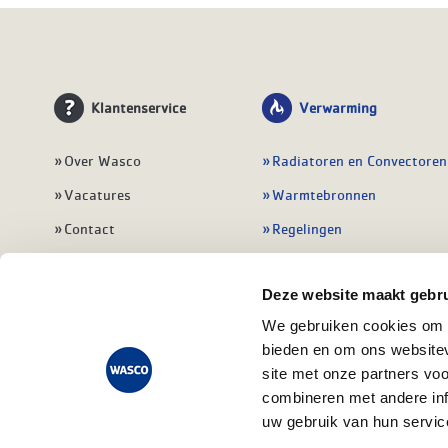
Klantenservice
Verwarming
Over Wasco
Radiatoren en Convectoren
Vacatures
Warmtebronnen
Contact
Regelingen
Wasco Nieuwsbrief
Vloerverwarming
Deze website maakt gebru
Vestigingen
Leidingwerk
We gebruiken cookies om c
Klant worden
Warmwatertoestellen
bieden en om ons websitev
Veelgestelde vragen
Alle verwarming
site met onze partners vo
combineren met andere inf
uw gebruik van hun servic