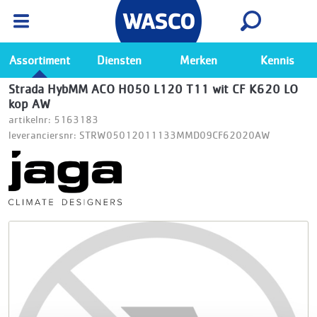
Wasco App
Bekijk
Ga naar de Wasco app
Assortiment
Diensten
Merken
Kennis
Strada HybMM ACO H050 L120 T11 wit CF K620 LO
kop AW
artikelnr: 5163183
leveranciersnr: STRW05012011133MMD09CF62020AW