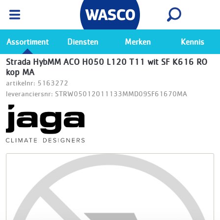
Wasco App
Bekijk
Ga naar de Wasco app
Assortiment
Diensten
Merken
Kennis
Strada HybMM ACO H050 L120 T11 wit SF K616 RO
kop MA
artikelnr: 5163272
leveranciersnr: STRW05012011133MMD09SF61670MA