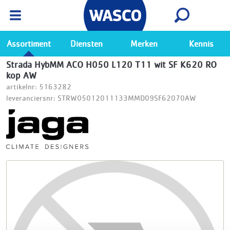
Wasco App
Bekijk
Ga naar de Wasco app
Assortiment
Diensten
Merken
Kennis
Strada HybMM ACO H050 L120 T11 wit SF K620 RO
kop AW
artikelnr: 5163282
leveranciersnr: STRW05012011133MMD09SF62070AW