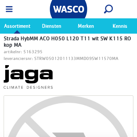
Wasco App
Bekijk
Ga naar de Wasco app
Assortiment
Diensten
Merken
Kennis
Strada HybMM ACO H050 L120 T11 wit SW K115 RO
kop MA
artikelnr: 5163295
leveranciersnr: STRW05012011133MMD09SW11570MA