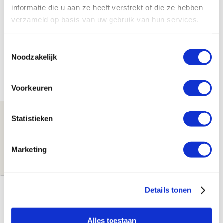
informatie die u aan ze heeft verstrekt of die ze hebben
verzameld op basis van uw gebruik van hun services.
Toestemmingsselectie
Noodzakelijk
Voorkeuren
Jouw brutoprijs
Statistieken
€428,74
per stuk
Marketing
Log in voor jouw prijs
Details tonen
Kenmerken
Alles toestaan