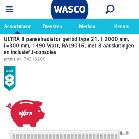
Wasco App
Bekijk
Ga naar de Wasco app
Assortiment
Diensten
Merken
Kennis
ULTRA 8 paneelradiator geribd type 21, l=2000 mm,
h=300 mm, 1490 Watt, RAL9016, met 8 aansluitingen
en inclusief J-consoles
artikelnr: 74213200