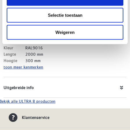
Merk
ULTRA 8
EAN-Code
8719999018300
Selectie toestaan
Product soort
Paneelradiator
Serie
ULTRA 8 Compact
Type
21
Weigeren
Model
Rib
Materiaal
Staal
Kleur
RAL9016
Lengte
2000 mm
Hoogte
300 mm
toon meer kenmerken
Uitgebreide info
Bekijk alle ULTRA 8 producten
Klantenservice