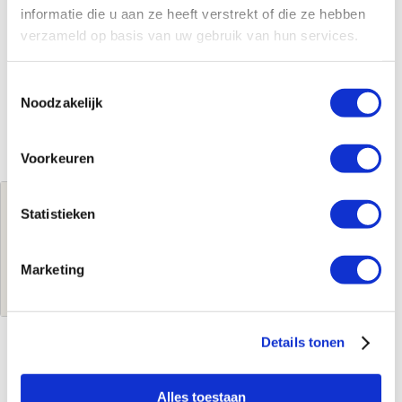
informatie die u aan ze heeft verstrekt of die ze hebben
verzameld op basis van uw gebruik van hun services.
Toestemmingsselectie
Noodzakelijk
Voorkeuren
Jouw brutoprijs
Statistieken
€514,15
per stuk
Marketing
Log in voor jouw prijs
Details tonen
Kenmerken
Alles toestaan