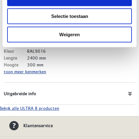
Merk
ULTRA 8
EAN-Code
8719999018324
Selectie toestaan
Product soort
Paneelradiator
Serie
ULTRA 8 Compact
Type
21
Weigeren
Model
Rib
Materiaal
Staal
Kleur
RAL9016
Lengte
2400 mm
Hoogte
300 mm
toon meer kenmerken
Uitgebreide info
Bekijk alle ULTRA 8 producten
Klantenservice