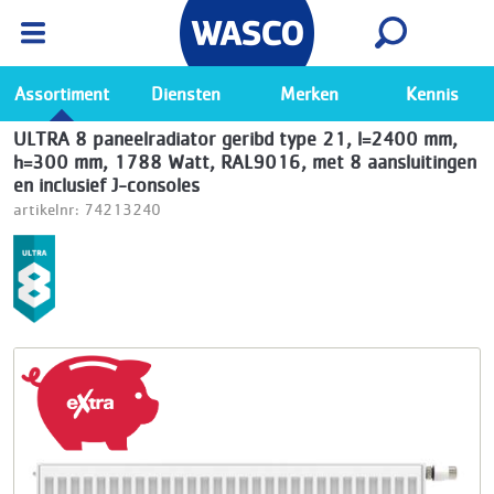
Wasco App
Bekijk
Ga naar de Wasco app
Assortiment
Diensten
Merken
Kennis
ULTRA 8 paneelradiator geribd type 21, l=2400 mm,
h=300 mm, 1788 Watt, RAL9016, met 8 aansluitingen
en inclusief J-consoles
artikelnr: 74213240