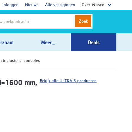
Inloggen
Nieuws
Alle vestigingen
Over Wasco
Zoek
rzaam
Meer...
Deals
inclusief J-consoles
Bekijk alle ULTRA 8 producten
, l=1600 mm,
8