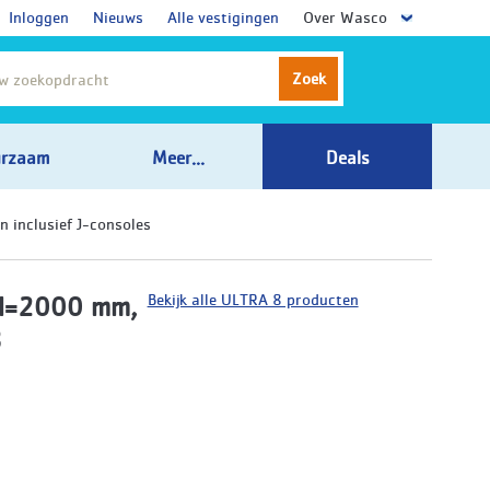
Inloggen
Nieuws
Alle vestigingen
Over Wasco
Zoek
rzaam
Meer...
Deals
 inclusief J-consoles
Bekijk alle ULTRA 8 producten
, l=2000 mm,
8