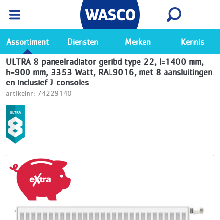
Wasco App
Bekijk
Ga naar de Wasco app
Assortiment
Diensten
Merken
Kennis
ULTRA 8 paneelradiator geribd type 22, l=1400 mm,
h=900 mm, 3353 Watt, RAL9016, met 8 aansluitingen
en inclusief J-consoles
artikelnr: 74229140