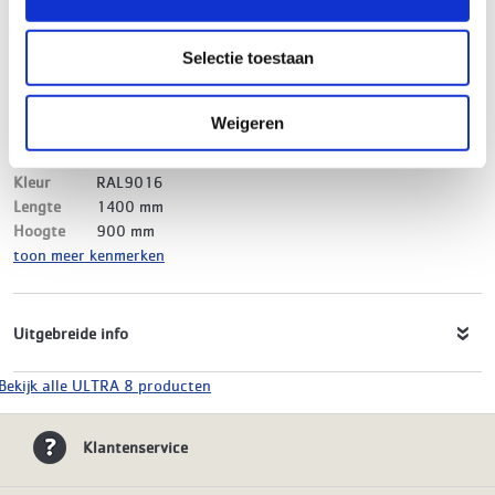
Merk
ULTRA 8
EAN-Code
8719999018638
Selectie toestaan
Product soort
Paneelradiator
Serie
ULTRA 8 Compact
Type
22
Weigeren
Model
Rib
Materiaal
Staal
Kleur
RAL9016
Lengte
1400 mm
Hoogte
900 mm
toon meer kenmerken
Uitgebreide info
Bekijk alle ULTRA 8 producten
Klantenservice