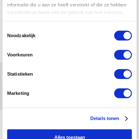
informatie die u aan ze heeft verstrekt of die ze hebben
verzameld op basis van uw gebruik van hun services.
Toestemmingsselectie
Noodzakelijk
Voorkeuren
Jouw brutoprijs
Statistieken
€961,05
per stuk
Marketing
Log in voor jouw prijs
Details tonen
Kenmerken
Alles toestaan