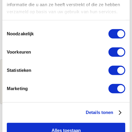
informatie die u aan ze heeft verstrekt of die ze hebben
verzameld op basis van uw gebruik van hun services.
Toestemmingsselectie
Noodzakelijk
Voorkeuren
Jouw brutoprijs
Statistieken
€691,62
per stuk
Marketing
Log in voor jouw prijs
Details tonen
Kenmerken
Alles toestaan