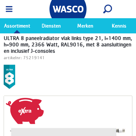
Wasco App
Bekijk
Ga naar de Wasco app
Assortiment
Diensten
Merken
Kennis
ULTRA 8 paneelradiator vlak links type 21, l=1400 mm,
h=900 mm, 2366 Watt, RAL9016, met 8 aansluitingen
en inclusief J-consoles
artikelnr: 75219141