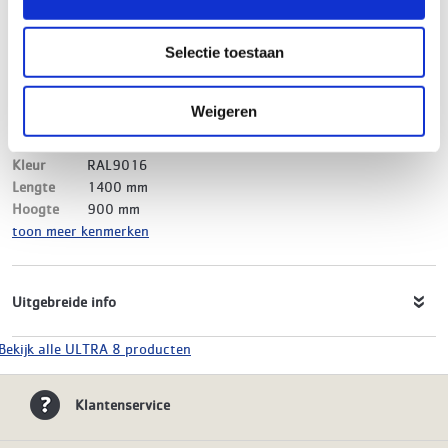
Merk
ULTRA 8
EAN-Code
8719999021638
Selectie toestaan
Product soort
Paneelradiator
Serie
ULTRA 8 Vlak
Type
21
Weigeren
Model
Links
Materiaal
Staal
Kleur
RAL9016
Lengte
1400 mm
Hoogte
900 mm
toon meer kenmerken
Uitgebreide info
Bekijk alle ULTRA 8 producten
Klantenservice