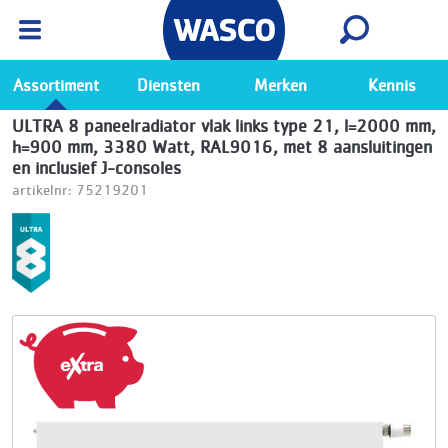
Wasco App
Bekijk
Ga naar de Wasco app
Assortiment
Diensten
Merken
Kennis
ULTRA 8 paneelradiator vlak links type 21, l=2000 mm,
h=900 mm, 3380 Watt, RAL9016, met 8 aansluitingen
en inclusief J-consoles
artikelnr: 75219201