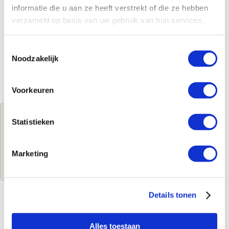
informatie die u aan ze heeft verstrekt of die ze hebben
verzameld op basis van uw gebruik van hun services.
Toestemmingsselectie
Noodzakelijk
Voorkeuren
Jouw brutoprijs
Statistieken
€881,93
per stuk
Marketing
Log in voor jouw prijs
Details tonen
Kenmerken
Alles toestaan