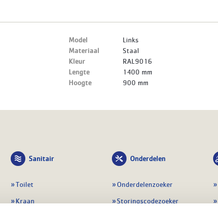
Model
Links
Materiaal
Staal
Kleur
RAL9016
Lengte
1400 mm
Hoogte
900 mm
Sanitair
Onderdelen
Toilet
Onderdelenzoeker
Kraan
Storingscodezoeker
Douche
Periodiek onderhoud