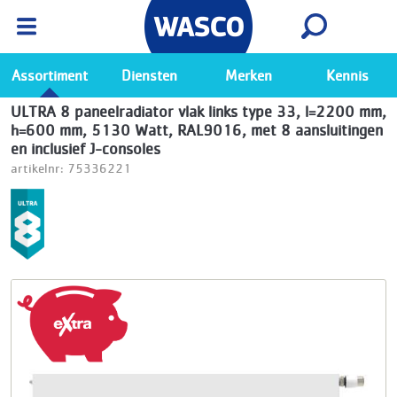
Wasco App
Bekijk
Ga naar de Wasco app
Assortiment
Diensten
Merken
Kennis
ULTRA 8 paneelradiator vlak links type 33, l=2200 mm,
h=600 mm, 5130 Watt, RAL9016, met 8 aansluitingen
en inclusief J-consoles
artikelnr: 75336221