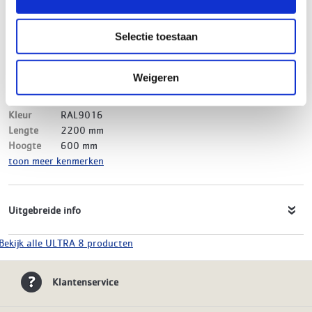
Merk
ULTRA 8
EAN-Code
8719999022376
Selectie toestaan
Product soort
Paneelradiator
Serie
ULTRA 8 Vlak
Type
33
Weigeren
Model
Links
Materiaal
Staal
Kleur
RAL9016
Lengte
2200 mm
Hoogte
600 mm
toon meer kenmerken
Uitgebreide info
Bekijk alle ULTRA 8 producten
Klantenservice