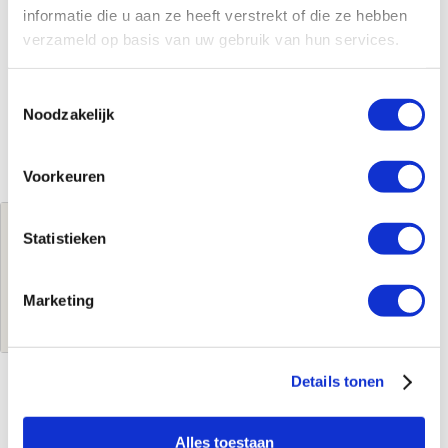
informatie die u aan ze heeft verstrekt of die ze hebben
verzameld op basis van uw gebruik van hun services.
Toestemmingsselectie
Noodzakelijk
Voorkeuren
Jouw brutoprijs
Statistieken
€1.376,73
per stuk
Marketing
Log in voor jouw prijs
Details tonen
Kenmerken
Alles toestaan