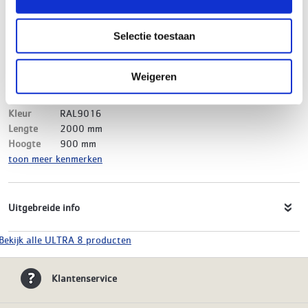
Merk
ULTRA 8
EAN-Code
8719999021683
Selectie toestaan
Product soort
Paneelradiator
Serie
ULTRA 8 Vlak
Type
21
Weigeren
Model
Vlak
Materiaal
Staal
Kleur
RAL9016
Lengte
2000 mm
Hoogte
900 mm
toon meer kenmerken
Uitgebreide info
Bekijk alle ULTRA 8 producten
Klantenservice