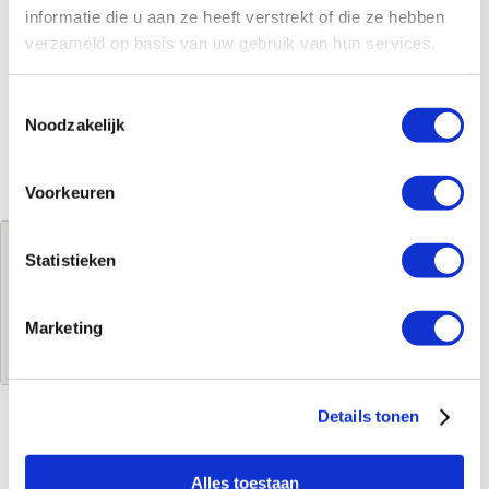
informatie die u aan ze heeft verstrekt of die ze hebben
verzameld op basis van uw gebruik van hun services.
Toestemmingsselectie
Noodzakelijk
Voorkeuren
Jouw brutoprijs
Statistieken
€881,93
per stuk
Marketing
Log in voor jouw prijs
Details tonen
Kenmerken
Alles toestaan