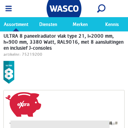
Wasco App
Bekijk
Ga naar de Wasco app
Assortiment
Diensten
Merken
Kennis
ULTRA 8 paneelradiator vlak type 21, l=2000 mm,
h=900 mm, 3380 Watt, RAL9016, met 8 aansluitingen
en inclusief J-consoles
artikelnr: 75219200