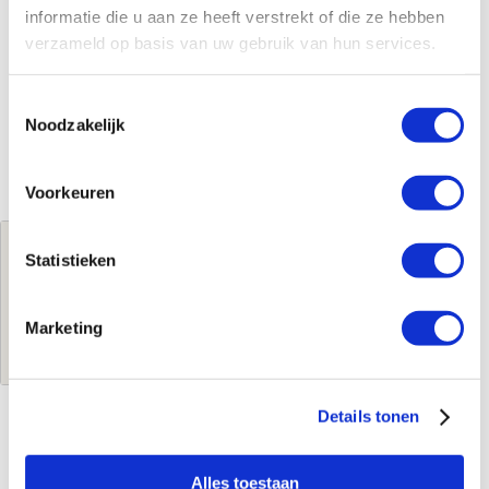
informatie die u aan ze heeft verstrekt of die ze hebben
verzameld op basis van uw gebruik van hun services.
Toestemmingsselectie
Noodzakelijk
Voorkeuren
Jouw brutoprijs
Statistieken
€765,57
per stuk
Marketing
Log in voor jouw prijs
Details tonen
Kenmerken
Alles toestaan