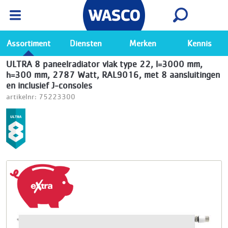
Wasco App
Bekijk
Ga naar de Wasco app
Assortiment
Diensten
Merken
Kennis
ULTRA 8 paneelradiator vlak type 22, l=3000 mm,
h=300 mm, 2787 Watt, RAL9016, met 8 aansluitingen
en inclusief J-consoles
artikelnr: 75223300