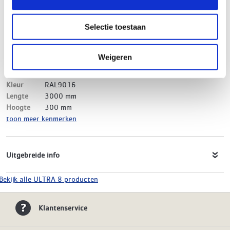
Merk
ULTRA 8
EAN-Code
8719999021805
Selectie toestaan
Product soort
Paneelradiator
Serie
ULTRA 8 Vlak
Type
22
Weigeren
Model
Vlak
Materiaal
Staal
Kleur
RAL9016
Lengte
3000 mm
Hoogte
300 mm
toon meer kenmerken
Uitgebreide info
Bekijk alle ULTRA 8 producten
Klantenservice