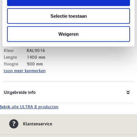
Merk
ULTRA 8
EAN-Code
8719999022468
Selectie toestaan
Product soort
Paneelradiator
Serie
ULTRA 8 Vlak
Type
33
Weigeren
Model
Vlak
Materiaal
Staal
Kleur
RAL9016
Lengte
1400 mm
Hoogte
900 mm
toon meer kenmerken
Uitgebreide info
Bekijk alle ULTRA 8 producten
Klantenservice