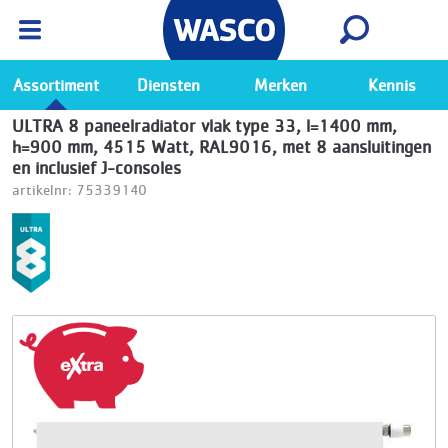
Wasco App
Bekijk
Ga naar de Wasco app
Assortiment
Diensten
Merken
Kennis
ULTRA 8 paneelradiator vlak type 33, l=1400 mm,
h=900 mm, 4515 Watt, RAL9016, met 8 aansluitingen
en inclusief J-consoles
artikelnr: 75339140