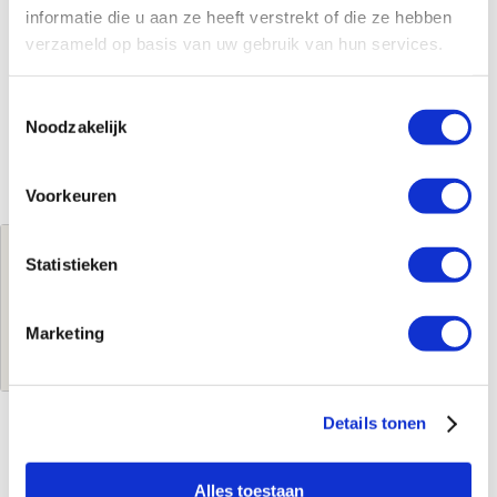
informatie die u aan ze heeft verstrekt of die ze hebben
verzameld op basis van uw gebruik van hun services.
Toestemmingsselectie
Noodzakelijk
Voorkeuren
Jouw brutoprijs
Statistieken
€1.316,90
per stuk
Marketing
Log in voor jouw prijs
Details tonen
Kenmerken
Alles toestaan