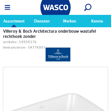
Wasco App
Bekijk
Ga naar de Wasco app
Assortiment
Diensten
Merken
Kennis
Villeroy & Boch Architectura onderbouw wastafel
rechthoek zonder
artikelnr: 59930376
leveranciersnr: 5A776001