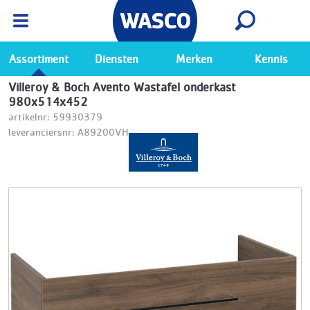
Wasco App
Bekijk
Ga naar de Wasco app
Assortiment
Diensten
Merken
Kennis
Villeroy & Boch Avento Wastafel onderkast
980x514x452
artikelnr: 59930379
leveranciersnr: A89200VH