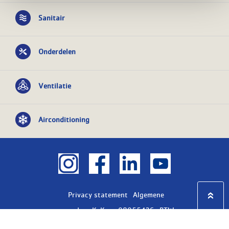
Sanitair
Onderdelen
Ventilatie
Airconditioning
Privacy statement
Algemene
voorwaarden
KvK nr: 08055426
BTW nr:
NL801603729B01
Copyright Ⓒ 2026