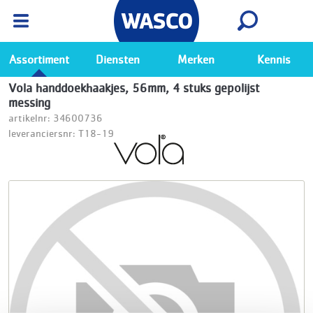
Wasco App
Bekijk
Ga naar de Wasco app
Assortiment
Diensten
Merken
Kennis
Vola handdoekhaakjes, 56mm, 4 stuks gepolijst
messing
artikelnr: 34600736
leveranciersnr: T18-19