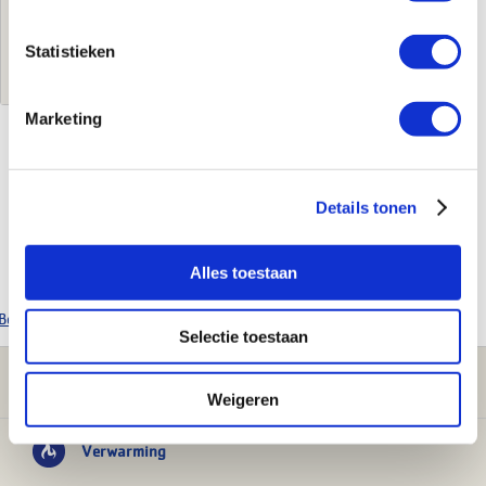
Statistieken
Log in voor jouw prijs
Marketing
Kenmerken
Details tonen
Merk
Vola
Leverancierscode
T18-19
EAN-Code
5703182218199
Alles toestaan
Bekijk alle Vola producten
Selectie toestaan
Klantenservice
Weigeren
Verwarming