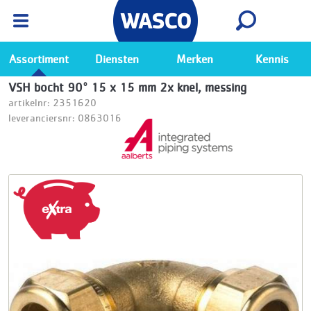
Wasco App
Bekijk
Ga naar de Wasco app
Assortiment
Diensten
Merken
Kennis
VSH bocht 90° 15 x 15 mm 2x knel, messing
artikelnr: 2351620
leveranciersnr: 0863016